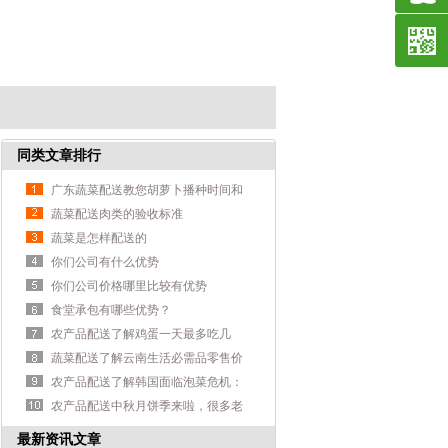
同类文章排行
广东蔬菜配送教您胡萝卜播种时间和
方法
蔬菜配送肉类的验收标准
蔬菜是怎样配送的
你们公司有什么优势
你们公司价格哪里比较有优势
食堂承包有哪些优势？
农产品配送了解鸡蛋一天最多吃几
个？1吃法让胆固醇过高
蔬菜配送了解云南生活必需品零售价
格环比8涨4跌 禽蛋菜涨粮油跌！
农产品配送了解韩国面临泡菜危机：
大白菜严重减产 制作成本大幅增加
农产品配送中秋月饼季来啦，很多老
字号和食品店改良后还降价了？
最新资讯文章