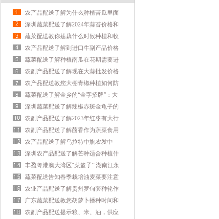
农产品配送了解为什么种植苦瓜里面
有虫子？
深圳蔬菜配送了解2024年蒜苔价格和
质量能匹配吗？
蔬菜配送教你莲藕什么时候种植和收
获？
农产品配送了解到进口牛副产品价格
行情？
蔬菜配送了解种植南瓜在花期需要进
行人工授粉吗？
农副产品配送了解现在大蒜批发价格
多少钱？
农产品配送教您大棚青椒种植如何防
治烂果
蔬菜配送了解金乡的“金字招牌”：大
蒜
深圳蔬菜配送了解辣椒赤斑金龟子的
农业防治措施？
农副产品配送了解2023年红枣有大行
情吗?
农副产品配送了解茴香作为蔬菜食用
有什么禁忌吗？
农产品配送了解乌拉特中旗农发中
心：设施农业促增收 精心管护辣椒苗
深圳农产品配送了解芒种适合种植什
么蔬菜
丰盈粤港澳大湾区“菜篮子” 湖南江永
形成高效益蔬菜产业链
蔬菜配送告知春季栽培油麦菜要注意
农业产品配送了解贵州罗甸套种轮作
秋冬蔬菜 亩产值突破1.5万元
广东蔬菜配送教您胡萝卜播种时间和
方法
农副产品配送提示粮、米、油，供应