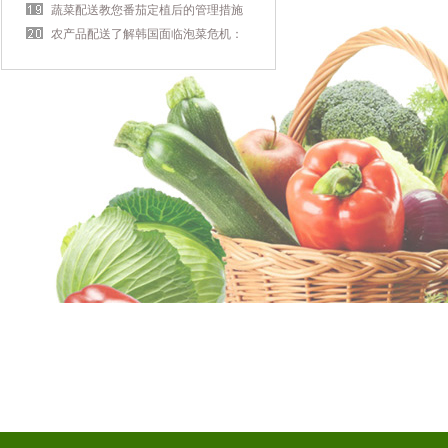
充足！
蔬菜配送教您番茄定植后的管理措施
农产品配送了解韩国面临泡菜危机：
大白菜严重减产 制作成本大幅增加