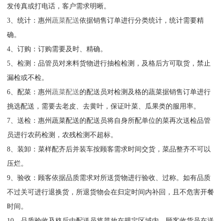
发传真或打电话，客户需求明晰。
3、统计：惠州
蔬菜配送
依据销售订单进行分类统计，统计需要精
确。
4、订购：订购需要及时、精确。
5、检测：品管员对来料货物进行抽检检测，及格后方可取货，禁止
漏检或不检。
6、配菜：惠州
蔬菜配送
的配送员对检测及格的蔬菜据销售订单进行
挑选配送，需要去老皮、去黄叶，保证叶菜、瓜果类的服用率。
7、送检：惠州蔬菜配送的配送员将自身所配单位的菜再次送检品管
员进行农药检测，农残检测不超标。
8、装卸：菜样配齐后并装车按顾客需求时间交货，菜品整齐不可以
压烂。
9、验收：顾客依据品质需求对所送货物进行验收、过称。如有品质
不过关可进行退换货，所退货物会在归定时间内补回，且不危害开餐
时间。
10、品质验收及格后由配送员将菜放在规定区域内，顾客收货员在送